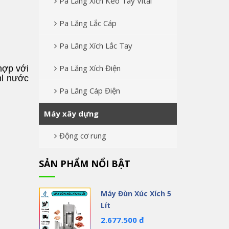
Pa Lăng Xích Kéo Tay Vital
Pa Lăng Lắc Cáp
Pa Lăng Xích Lắc Tay
Pa Lăng Xích Điện
hợp với
ml nước
Pa Lăng Cáp Điện
Máy xây dựng
Động cơ rung
SẢN PHẨM NỔI BẬT
Máy Đùn Xúc Xích 5
Lít
2.677.500 đ