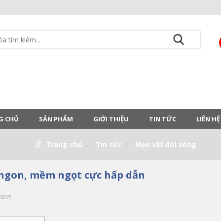
G CHỦ
SẢN PHẨM
GIỚI THIỆU
TIN TỨC
LIÊN HỆ
Trang chủ
Tin tức
Mẹo vặt đời sống
 ngon, mềm ngọt cực hấp dẫn
xem