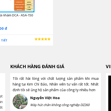
à nhám DCA - ASA-150
00 đ
 TIẾT
KHÁCH HÀNG ĐÁNH GIÁ
V
Tôi rất hài lòng với chất lượng sản phẩm khi mua
Tời điện mini có nâng được vật
hàng tại Kim Chí Bảo, Nhân viên tư vấn rất tốt. Nhất
nặng không? Những điều bạn
định tôi sẽ ủng hộ sản phẩm của công ty nhiều hơn
cần biết trước khi mua
ạt
Tời điện mini có nâng được vật
Rất nhiều ng
Nguyễn Việt Hoa
ân
nặng không? Tìm hiểu tải trọng thực tế, ưu nhược
nâng được hà
Máy hút chân không công nghiệp DZ260
ết
điểm, ứng dụng, cách lựa chọn và những lưu ý quan
ngay cách tính