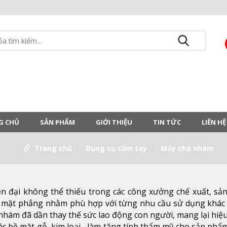
G CHỦ
SẢN PHẨM
GIỚI THIỆU
TIN TỨC
LIÊN HỆ
Trang chủ
Dụng cụ cầm tay
Máy chà nhám
n đại không thể thiếu trong các công xưởng chế xuất, s
 mặt phẳng nhằm phù hợp với từng nhu cầu sử dụng khác 
hám đã dần thay thế sức lao động con người, mang lại hiệu
 bề mặt gỗ, kim loại... làm tăng tính thẩm mỹ cho sản ph