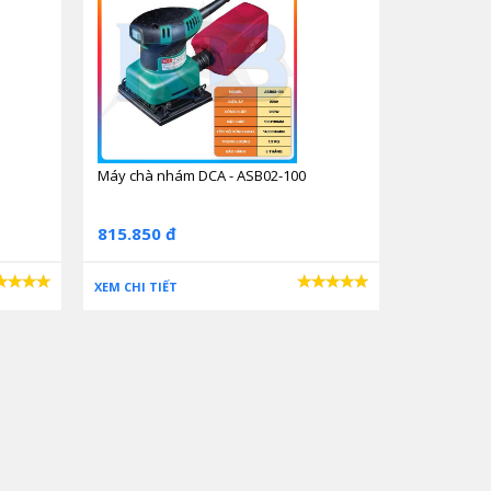
Máy chà nhám DCA - ASB02-100
815.850 đ
XEM CHI TIẾT