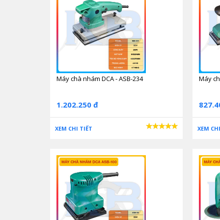
Máy chà nhám DCA - ASB-234
Máy ch
1.202.250 đ
827.4
XEM CHI TIẾT
XEM CHI