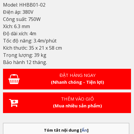
Model: HHBB01-02
Điện áp: 380V
Công suất: 750W
Xích: 6.3 mm
Độ dài xích: 4m
Tốc độ nâng: 3.4m/phút
Kích thước: 35 x 21 x 58 cm
Trọng lượng: 39 kg
Bảo hành 12 tháng.
ĐẶT HÀNG NGAY
(Nhanh chóng - Tiện lợi)
THÊM VÀO GIỎ
(Mua nhiều sản phẩm)
Tóm tắt nội dung
[
Ẩn
]