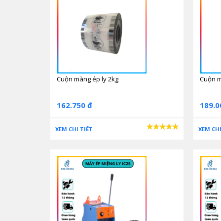
Cuộn màng ép ly 2kg
Cuộn m
162.750 đ
189.0
XEM CHI TIẾT
XEM CHI
Máy ép miệng ly tự động:
Máy vận hành tự động 100%, hỗ trợ bạn thực hiện mọ
Đem lại sự chuyên nghiệp cho quán của bạn.