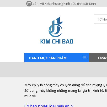
Số 1, Vũ Kiệt, Phường Kinh Bắc, tỉnh Bắc Ninh
TRAN
DANH MỤC SẢN PHẨM
Máy ép ly là dòng máy chuyên dùng để dán miệng ly n
Sử dụng máy không những mang lại giá trị kinh tế, t
mua về.
Có bao nhiêu loại máy ép ly