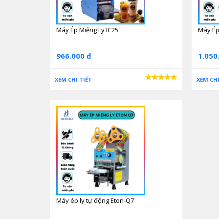
Máy Ép Miệng Ly IC25
Máy Ép
966.000 đ
1.050
XEM CHI TIẾT
XEM CHI
Máy ép ly tự động Eton-Q7