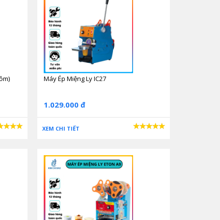
hôm)
Máy Ép Miệng Ly IC27
1.029.000 đ
XEM CHI TIẾT
 ly, bạn không phải mất công sức thao tác trên máy.