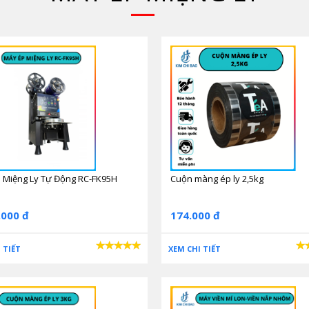
Máy ép miệng ly eton d7
hông cần tốn sức dùng tay gạt cần để ép miệng cốc như các dòng máy
 lại một cách chính xác và nhanh gọn.
 Miệng Ly Tự Động RC-FK95H
Cuộn màng ép ly 2,5kg
.000 đ
174.000 đ
 TIẾT
XEM CHI TIẾT