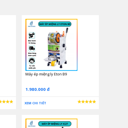
 dập bằng tay. Chỉ cần đặt cốc vào, đẩy giá cốc vào
Máy ép miệng ly Eton B9
1.980.000 đ
XEM CHI TIẾT