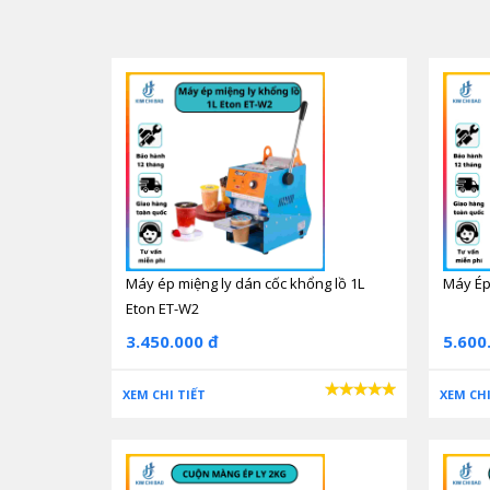
Máy ép miệng ly bán tự động:
Cải tiến hơn so với dòng máy ép ly thủ công, bạn k
khuôn. Sau đó để máy tự thực hiện các công đoạn còn
Máy ép miệng ly dán cốc khổng lồ 1L
Máy Ép
Eton ET-W2
3.450.000 đ
5.600
XEM CHI TIẾT
XEM CHI