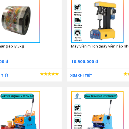
àng ép ly 3kg
Máy viền mí lon (máy viền nắp n
00 đ
10.500.000 đ
 TIẾT
XEM CHI TIẾT
Máy ép miệng ly eton a9
i công đoạn, từ khâu đẩy ly vào khuôn. Máy sẽ tự động dập ly nhả