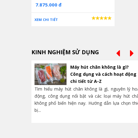
7.875.000 đ
XEM CHI TIẾT
Tại sao nên sử dụng máy ép miệng ly?
Máy đem lại năng suất cao, tiết kiệm thời gian, chi ph
những gì mà bạn quan tâm nhất.
Máy có thể ép được các loại ly 360-500-700ml tùy loại
KINH NGHIỆM SỬ DỤNG
Tốc độ ép ly của máy lên đến 300-400ly/h, giúp bạn t
Thiết kế nhỏ gọn, tiện lợi, dễ dàng di chuyển và đặt 
Máy hút chân không là gì?
Công dụng và cách hoạt động
chi tiết từ A-Z
Tìm hiểu máy hút chân không là gì, nguyên lý ho
động, công dụng nổi bật và các loại máy hút ch
không phổ biến hiện nay. Hướng dẫn lựa chọn thi
bị...