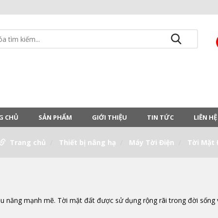
G CHỦ
SẢN PHẨM
GIỚI THIỆU
TIN TỨC
LIÊN HỆ
Trang chủ
Thiết bị nâng hạ
Máy Tời Điện
Tời Mặt 
iệu năng mạnh mẽ. Tời mặt đất được sử dụng rộng rãi trong đời sống