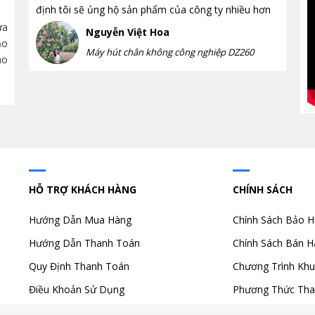
định tôi sẽ ủng hộ sản phẩm của công ty nhiều hơn
chi tiết từ A-Z
ửa
Tìm hiểu máy hút chân không là gì, nguyên lý hoạt
Nguyễn Việt Hoa
ảo
động, công dụng nổi bật và các loại máy hút chân
nặng không? 
Máy hút chân không công nghiệp DZ260
ao
không phổ biến hiện nay. Hướng dẫn lựa chọn thiết
điểm, ứng dụ
bị...
trọng để sử dụ
HỖ TRỢ KHÁCH HÀNG
CHÍNH SÁCH
Hướng Dẫn Mua Hàng
Chính Sách Bảo 
Hướng Dẫn Thanh Toán
Chính Sách Bán H
Quy Định Thanh Toán
Chương Trình Khu
Điều Khoản Sử Dụng
Phương Thức Tha