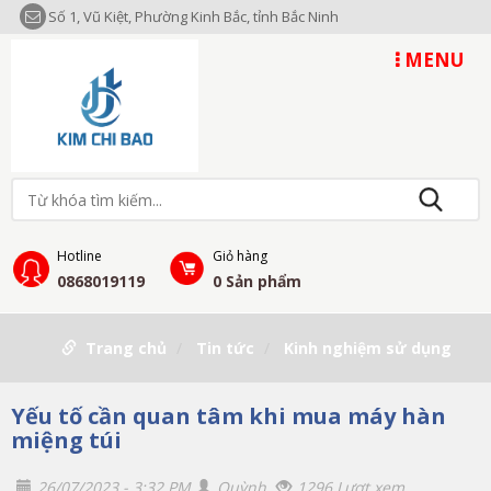
Số 1, Vũ Kiệt, Phường Kinh Bắc, tỉnh Bắc Ninh
MENU
Hotline
Giỏ hàng
0868019119
0
Sản phẩm
Trang chủ
Tin tức
Kinh nghiệm sử dụng
Yếu tố cần quan tâm khi mua máy hàn
miệng túi
26/07/2023 - 3:32 PM
Quỳnh
1296 Lượt xem