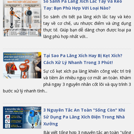
So Sánh Pa Lăng Xích Lắc Tay Và Kéo
Tay: Bạn Phù Hợp Với Loại Nào?
So sánh chi tiết pa lăng xích lắc tay và kéo
tay về cơ chế, ưu nhược điểm và ứng dụng
thực tế. Giúp bạn dễ dàng chọn được loại pa
lăng phù hợp nhất với...
Tại Sao Pa Lăng Xích Hay Bị Kẹt Xích?
Cách Xử Lý Nhanh Trong 3 Phút!
Sự cố kẹt xích pa lăng khiến công việc trì trệ
và tiềm ẩn nhiều nguy cơ mất an toàn. Khám
phá ngay 3 nguyên nhân cốt lõi và quy trình 3
bước xử lý nhanh tình...
3 Nguyên Tắc An Toàn "Sống Còn" Khi
Sử Dụng Pa Lăng Xích Điện Trong Nhà
Xưởng
Bài viết tổng hợp 3 nguyên tắc an toàn "sống