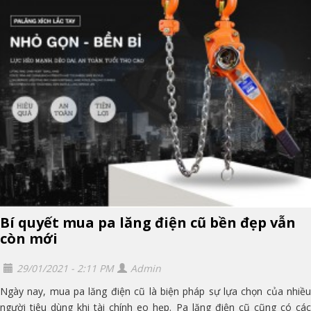
Bí quyết mua pa lăng điện cũ bền đẹp vẫn
còn mới
29/01/2021 - 2:11 PM
Admin
Ngày nay, mua pa lăng điện cũ là biện pháp sự lựa chọn của nhiều
người tiêu dùng khi tài chính eo hẹp. Pa lăng điện cũ cũng có các