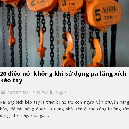
20 điều nói không khi sử dụng pa lăng xích
kéo tay
24/08/2021 - 2:09 PM
Quỳnh
Pa lăng xích kéo tay là thiết bị hỗ trợ con người vận chuyển hàng
hóa, đồ vật nặng được sử dụng phổ biến ở các công trường xây
dựng, nhà máy, xưởng,…...