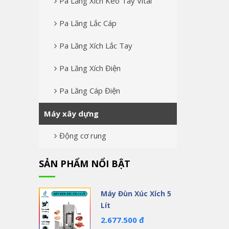
Pa Lăng Xích Kéo Tay Vital
Pa Lăng Lắc Cáp
Pa Lăng Xích Lắc Tay
Pa Lăng Xích Điện
Pa Lăng Cáp Điện
Máy xây dựng
Động cơ rung
SẢN PHẨM NỔI BẬT
Máy Đùn Xúc Xích 5
Lít
2.677.500 đ