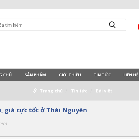
G CHỦ
SẢN PHẨM
GIỚI THIỆU
TIN TỨC
LIÊN HỆ
Trang chủ
Tin tức
Bài viết
i, giá cực tốt ở Thái Nguyên
xem