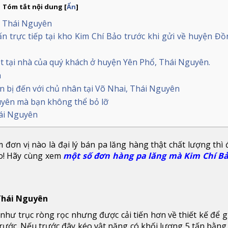
Tóm tắt nội dung
[
Ẩn
]
ề Thái Nguyên
tấn trực tiếp tại kho Kim Chí Bảo trước khi gửi về huyện Đồ
mặt tại nhà của quý khách ở huyện Yên Phổ, Thái Nguyên.
h
n bị đến với chủ nhân tại Võ Nhai, Thái Nguyên
uyên mà bạn không thể bỏ lỡ
ái Nguyên
đơn vị nào là đại lý bán pa lăng hàng thật chất lượng thì
ảo! Hãy cùng xem
một số đơn hàng pa lăng mà Kim Chí B
Thái Nguyên
hư trục ròng rọc nhưng được cải tiến hơn về thiết kế để 
rước. Nếu trước đây kéo vật nặng có khối lượng 5 tấn bằng