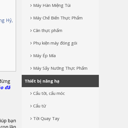
Máy Hàn Miệng Túi
Máy Chế Biến Thực Phẩm
ng Hỷ,
Cân thực phẩm
Phụ kiện máy đóng gói
Máy Ép Mía
Máy Sấy Nướng Thực Phẩm
 đừng
Thiết bị nâng hạ
ảo đã
Cẩu tời, cẩu móc
Cẩu từ
Tời Quay Tay
giúp bạn
 con lăn