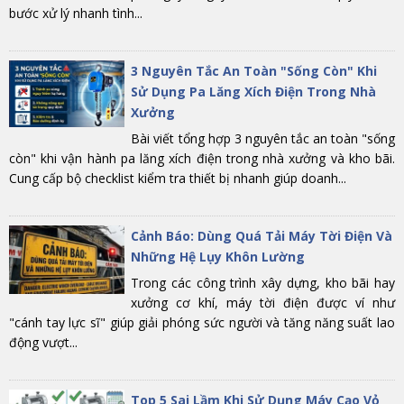
bước xử lý nhanh tình...
3 Nguyên Tắc An Toàn "Sống Còn" Khi
Sử Dụng Pa Lăng Xích Điện Trong Nhà
Xưởng
Bài viết tổng hợp 3 nguyên tắc an toàn "sống
còn" khi vận hành pa lăng xích điện trong nhà xưởng và kho bãi.
Cung cấp bộ checklist kiểm tra thiết bị nhanh giúp doanh...
Cảnh Báo: Dùng Quá Tải Máy Tời Điện Và
Những Hệ Lụy Khôn Lường
Trong các công trình xây dựng, kho bãi hay
xưởng cơ khí, máy tời điện được ví như
"cánh tay lực sĩ" giúp giải phóng sức người và tăng năng suất lao
động vượt...
Top 5 Sai Lầm Khi Sử Dụng Máy Cạo Vỏ