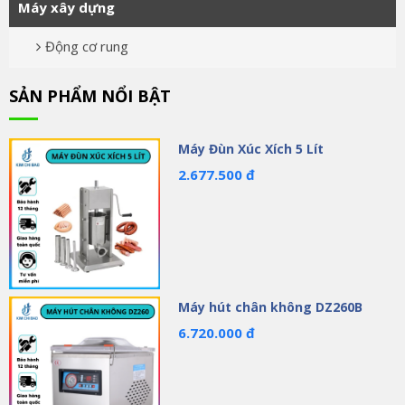
Máy xây dựng
Động cơ rung
SẢN PHẨM NỔI BẬT
Máy Đùn Xúc Xích 5 Lít
2.677.500 đ
Máy hút chân không DZ260B
6.720.000 đ