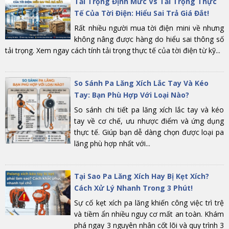
Tải Trọng Định Mức Vs Tải Trọng Thực
Tế Của Tời Điện: Hiểu Sai Trả Giá Đắt!
Rất nhiều người mua tời điện mini về nhưng
không nâng được hàng do hiểu sai thông số
tải trọng. Xem ngay cách tính tải trọng thực tế của tời điện từ kỹ...
So Sánh Pa Lăng Xích Lắc Tay Và Kéo
Tay: Bạn Phù Hợp Với Loại Nào?
So sánh chi tiết pa lăng xích lắc tay và kéo
tay về cơ chế, ưu nhược điểm và ứng dụng
thực tế. Giúp bạn dễ dàng chọn được loại pa
lăng phù hợp nhất với...
Tại Sao Pa Lăng Xích Hay Bị Kẹt Xích?
Cách Xử Lý Nhanh Trong 3 Phút!
Sự cố kẹt xích pa lăng khiến công việc trì trệ
và tiềm ẩn nhiều nguy cơ mất an toàn. Khám
phá ngay 3 nguyên nhân cốt lõi và quy trình 3