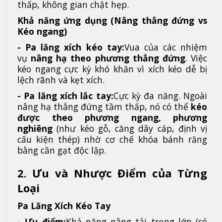
thấp, không gian chật hẹp.
Khả năng ứng dụng (Nâng thẳng đứng vs
Kéo ngang)
- Pa lăng xích kéo tay:
Vua của các nhiệm
vụ
nâng hạ theo phương thẳng đứng
. Việc
kéo ngang cực kỳ khó khăn vì xích kéo dễ bị
lệch rãnh và kẹt xích.
- Pa lăng xích lắc tay:
Cực kỳ đa năng. Ngoài
nâng hạ thẳng đứng tầm thấp, nó có thể
kéo
được theo phương ngang, phương
nghiêng
(như kéo gỗ, căng dây cáp, định vị
cấu kiện thép) nhờ cơ chế khóa bánh răng
bằng cần gạt độc lập.
2. Ưu và Nhược Điểm của Từng
Loại
Pa Lăng Xích Kéo Tay
- Ưu điểm:
Khả năng nâng tải trọng lớn (có