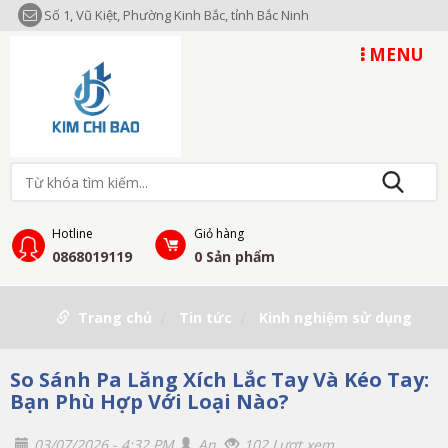
Số 1, Vũ Kiệt, Phường Kinh Bắc, tỉnh Bắc Ninh
MENU
Hotline
Giỏ hàng
0868019119
0
Sản phẩm
Trang chủ
Tin tức
Kinh nghiệm sử dụng
So Sánh Pa Lăng Xích Lắc Tay Và Kéo Tay:
Bạn Phù Hợp Với Loại Nào?
03/07/2026 - 4:32 PM
An
102 Lượt xem