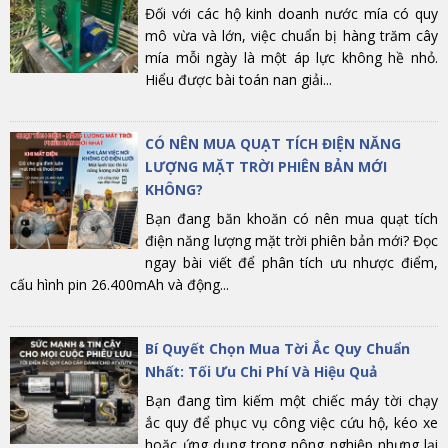
Đối với các hộ kinh doanh nước mía có quy
mô vừa và lớn, việc chuẩn bị hàng trăm cây
mía mỗi ngày là một áp lực không hề nhỏ.
Hiểu được bài toán nan giải...
CÓ NÊN MUA QUẠT TÍCH ĐIỆN NĂNG
LƯỢNG MẶT TRỜI PHIÊN BẢN MỚI
KHÔNG?
Bạn đang băn khoăn có nên mua quạt tích
điện năng lượng mặt trời phiên bản mới? Đọc
ngay bài viết để phân tích ưu nhược điểm,
cấu hình pin 26.400mAh và động...
Bí Quyết Chọn Mua Tời Ắc Quy Chuẩn
Nhất: Tối Ưu Chi Phí Và Hiệu Quả
Bạn đang tìm kiếm một chiếc máy tời chạy
ắc quy để phục vụ công việc cứu hộ, kéo xe
hoặc ứng dụng trong nông nghiệp nhưng lại