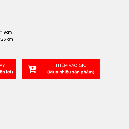
3*19cm
*25 cm
AY
THÊM VÀO GIỎ
ện lợi)
(Mua nhiều sản phẩm)