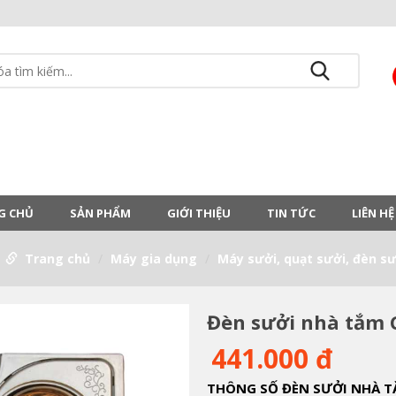
G CHỦ
SẢN PHẨM
GIỚI THIỆU
TIN TỨC
LIÊN HỆ
Trang chủ
Máy gia dụng
Máy sưởi, quạt sưởi, đèn sư
Đèn sưởi nhà tắm
441.000 đ
THÔNG SỐ ĐÈN SƯỞI NHÀ 