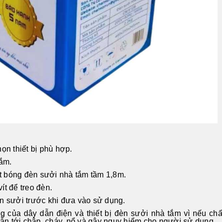
ọn thiết bị phù hợp.
tắm.
t bóng đèn sưởi nhà tắm tầm 1,8m.
ít để treo đèn.
n sưởi trước khi đưa vào sử dụng.
 của dây dẫn điện và thiết bị đèn sưởi nhà tắm vì nếu ch
n tới chập, cháy, nổ và gây nguy hiểm cho người sử dụng.