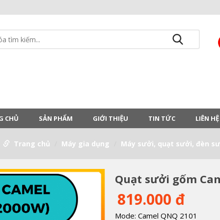
G CHỦ
SẢN PHẨM
GIỚI THIỆU
TIN TỨC
LIÊN HỆ
Trang chủ
Máy gia dụng
Máy sưởi, quạt sưởi, đèn sư
Quạt sưởi gốm Cam
819.000 đ
Mode: Camel QNQ 2101