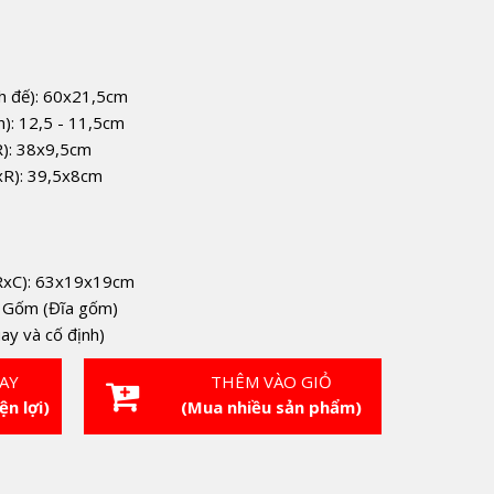
nh đế): 60x21,5cm
): 12,5 - 11,5cm
R): 38x9,5cm
DxR): 39,5x8cm
xRxC): 63x19x19cm
h Gốm (Đĩa gốm)
ay và cố định)
AY
THÊM VÀO GIỎ
ện lợi)
(Mua nhiều sản phẩm)