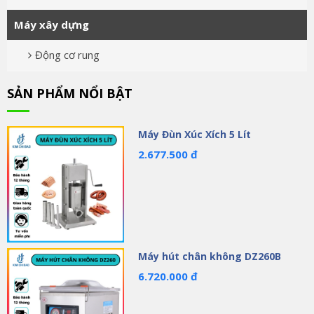
Máy xây dựng
Động cơ rung
SẢN PHẨM NỔI BẬT
Máy Đùn Xúc Xích 5 Lít
2.677.500 đ
Máy hút chân không DZ260B
6.720.000 đ