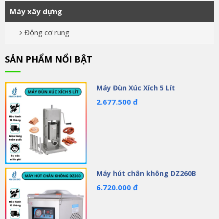
Máy xây dựng
Động cơ rung
SẢN PHẨM NỔI BẬT
Máy Đùn Xúc Xích 5 Lít
2.677.500 đ
Máy hút chân không DZ260B
6.720.000 đ