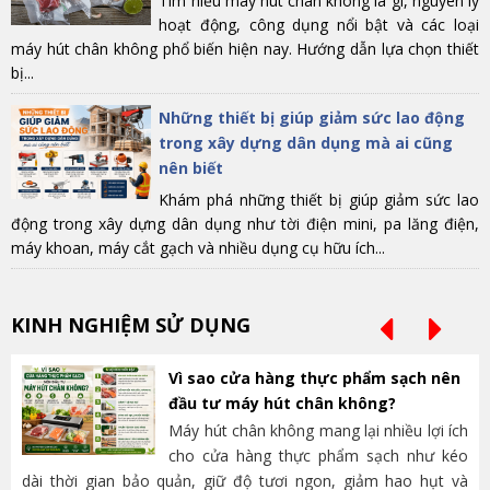
Tìm hiểu máy hút chân không là gì, nguyên lý
hoạt động, công dụng nổi bật và các loại
máy hút chân không phổ biến hiện nay. Hướng dẫn lựa chọn thiết
bị...
Những thiết bị giúp giảm sức lao động
trong xây dựng dân dụng mà ai cũng
nên biết
Khám phá những thiết bị giúp giảm sức lao
động trong xây dựng dân dụng như tời điện mini, pa lăng điện,
máy khoan, máy cắt gạch và nhiều dụng cụ hữu ích...
KINH NGHIỆM SỬ DỤNG
Vì sao cửa hàng thực phẩm sạch nên
đầu tư máy hút chân không?
Máy hút chân không mang lại nhiều lợi ích
cho cửa hàng thực phẩm sạch như kéo
dài thời gian bảo quản, giữ độ tươi ngon, giảm hao hụt và
và