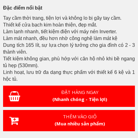
Đặc điểm nổi bật
Tay cầm thời trang, tiện lợi và không lo bị gãy tay cầm.
Thiết kế cửa bạch kim hoàn thiện, đẹp mắt.
Làm lạnh nhanh, tiết kiệm điện với máy nén Inverter.
Làm mát nhanh, đều hơn nhờ công nghệ làm mát kệ
Dung tích 165 lít, sự lựa chọn lý tưởng cho gia đình có 2 - 3
thành viên.
Tiết kiệm không gian, phù hớp với căn hộ nhỏ khi bề ngang
tủ hẹp (530mm).
Linh hoạt, lưu trữ đa dạng thực phẩm với thiết kế 6 kệ và 1
hộc tủ.
ĐẶT HÀNG NGAY
(Nhanh chóng - Tiện lợi)
THÊM VÀO GIỎ
(Mua nhiều sản phẩm)