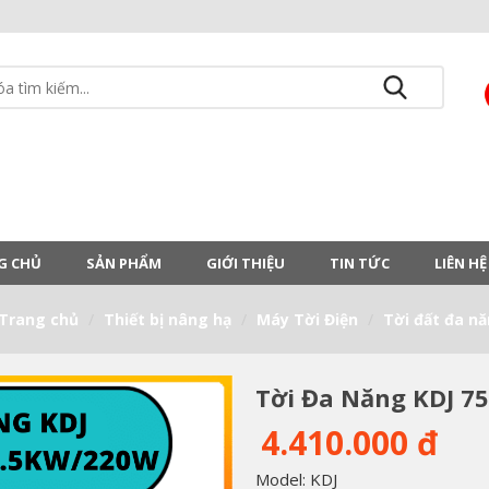
G CHỦ
SẢN PHẨM
GIỚI THIỆU
TIN TỨC
LIÊN HỆ
Trang chủ
Thiết bị nâng hạ
Máy Tời Điện
Tời đất đa nă
Tời Đa Năng KDJ 7
4.410.000 đ
Model: KDJ