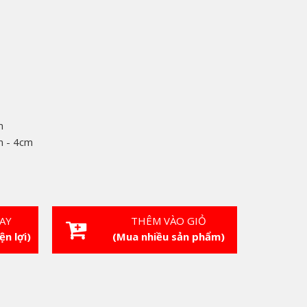
m
m - 4cm
AY
THÊM VÀO GIỎ
ện lợi)
(Mua nhiều sản phẩm)