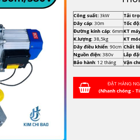
Công suất:
3kW
Tải trọ
Dây cáp
: 30m
Tốc độ
Đường kính cáp
: 6mm
KT má
K.lượng
: 38,5kg
KT móc
Dây điều khiển
: 90cm
Chất l
Nguồn điện:
380v
Lắp đặ
Bảo hành
: 12 tháng
Vận ch
ĐẶT HÀNG NG
(Nhanh chóng - Ti