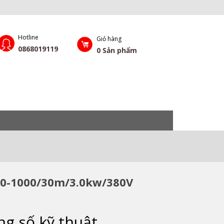
Hotline
Giỏ hàng
0868019119
0
Sản phẩm
00-1000/30m/3.0kw/380V
g số kỹ thuật