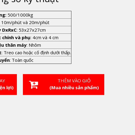
ng:
500/1000kg
: 10m/phút và 20m/phút
y DxRxC
: 53x27x27cm
 chính và phụ
: 4cm và 4 cm
iệu thân máy
: Nhôm
t
: Treo cao hoặc cố định dưới thấp.
uyển
: Toàn quốc
AY
THÊM VÀO GIỎ
ện lợi)
(Mua nhiều sản phẩm)