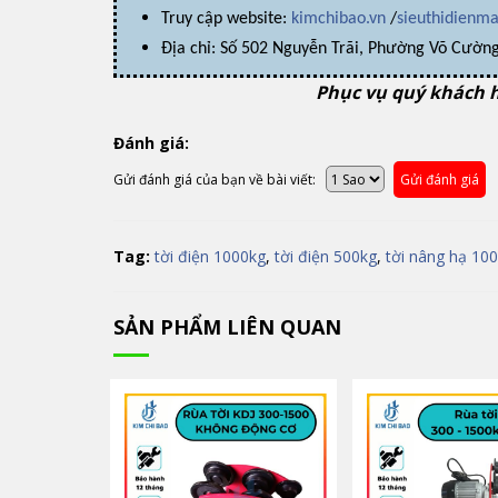
Truy cập website:
kimchibao.vn
/
sieuthidienm
Địa chỉ: Số 502 Nguyễn Trãi, Phường Võ Cường
Phục vụ quý khách 
Đánh giá:
Gửi đánh giá của bạn về bài viết:
Gửi đánh giá
Tag:
tời điện 1000kg
,
tời điện 500kg
,
tời nâng hạ 10
SẢN PHẨM LIÊN QUAN