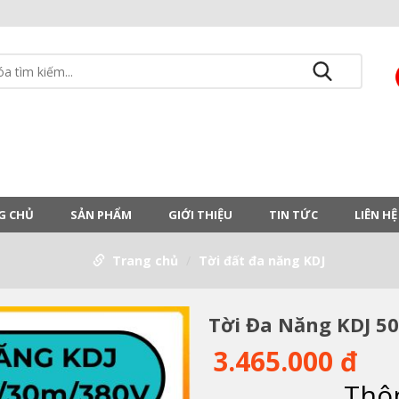
G CHỦ
SẢN PHẨM
GIỚI THIỆU
TIN TỨC
LIÊN HỆ
Trang chủ
Tời đất đa năng KDJ
Tời Đa Năng KDJ 5
3.465.000 đ
Thôn