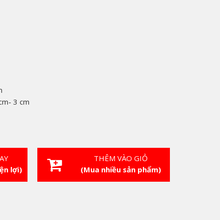
m
5cm- 3 cm
AY
THÊM VÀO GIỎ
ện lợi)
(Mua nhiều sản phẩm)