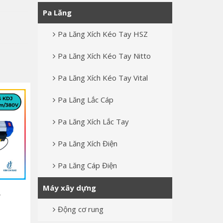
Pa Lăng
Pa Lăng Xích Kéo Tay HSZ
Pa Lăng Xích Kéo Tay Nitto
Pa Lăng Xích Kéo Tay Vital
Pa Lăng Lắc Cáp
Pa Lăng Xích Lắc Tay
Pa Lăng Xích Điện
Pa Lăng Cáp Điện
Tời Đa Năng KDJ 750-
Tời Đa Năng KDJ 500-
Máy xây dựng
V
1500/100m/3.5kw/380V
1000/100m/3.0kw/220V
Động cơ rung
5.040.000 đ
4.305.000 đ