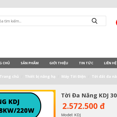
G CHỦ
SẢN PHẨM
GIỚI THIỆU
TIN TỨC
LIÊN HỆ
Trang chủ
Thiết bị nâng hạ
Máy Tời Điện
Tời đất đa nă
Tời Đa Năng KDJ 3
2.572.500 đ
Model: KDJ