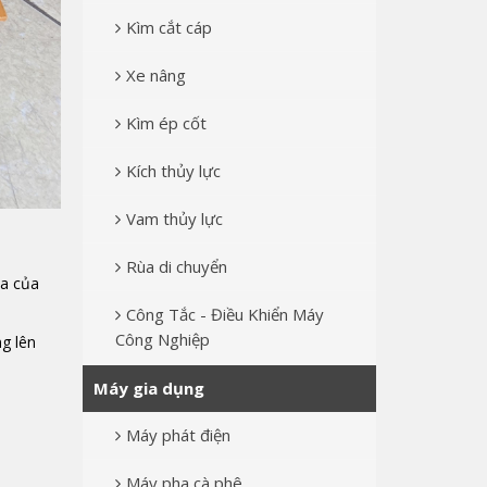
Kìm cắt cáp
Xe nâng
Kìm ép cốt
Kích thủy lực
Vam thủy lực
Rùa di chuyển
́a của
Công Tắc - Điều Khiển Máy
Công Nghiệp
ng lên
Máy gia dụng
Máy phát điện
Máy pha cà phê