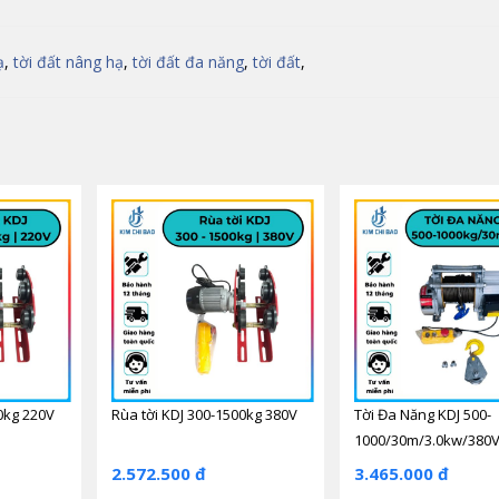
ạ
,
tời đất nâng hạ
,
tời đất đa năng
,
tời đất
,
0kg 220V
Rùa tời KDJ 300-1500kg 380V
Tời Đa Năng KDJ 500-
1000/30m/3.0kw/380
2.572.500 đ
3.465.000 đ