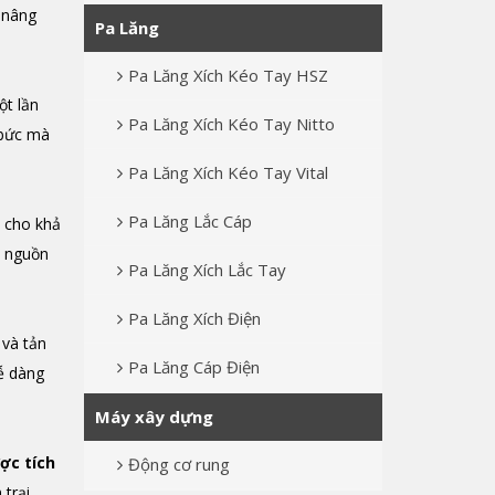
à nâng
Pa Lăng
Pa Lăng Xích Kéo Tay HSZ
ột lần
Pa Lăng Xích Kéo Tay Nitto
 bức mà
Pa Lăng Xích Kéo Tay Vital
Pa Lăng Lắc Cáp
 cho khả
o nguồn
Pa Lăng Xích Lắc Tay
Pa Lăng Xích Điện
và tản
Pa Lăng Cáp Điện
ễ dàng
Máy xây dựng
ợc tích
Động cơ rung
 trại