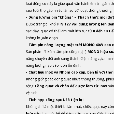
loại động cơ này là giúp quạt vận hành êm ái, giảm t
cao tuổi thọ gấp nhiều lần so với quạt thông thường.
- Dung lượng pin "khủng" – Thách thức mọi đợt
Được trang bị khối
PIN 12V với dung lượng lên đế
sạc đầy, quạt có thể làm mát liên tục từ
8 đến 10 ti
không lo gián đoạn.
- Tấm pin năng lượng mặt trời MONO 40W cao 
Sản phẩm đi kèm tấm pin công nghệ
MONO hiệu suấ
năng chuyển đổi ánh sáng thành điện năng cực nhanh
năng lượng nạp vào luôn ổn định.
- Chất liệu Inox và Nhôm cao cấp, bền bỉ với thời
Không giống các dòng quạt nhựa thông thường, phiê
rộng.
Lồng quạt và chân đế được làm từ Inox
sán
vệ sinh.
- Tích hợp cổng sạc USB tiện lợi
Không chỉ là một thiết bị làm mát, chiếc quạt này c
hợp sẵn
, bạn có thể dễ dàng cắm sạc cho điện thoại, 