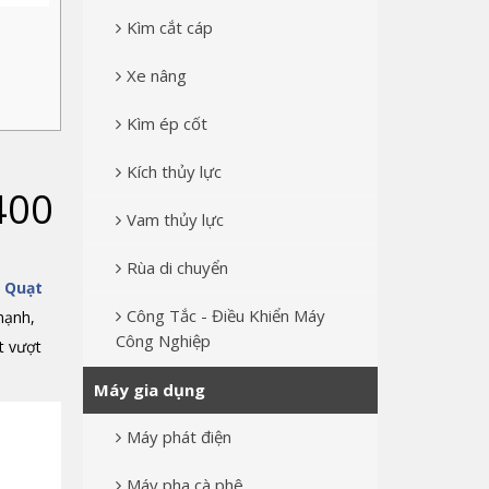
Kìm cắt cáp
Xe nâng
Kìm ép cốt
Kích thủy lực
400
Vam thủy lực
Rùa di chuyển
?
Quạt
Công Tắc - Điều Khiển Máy
mạnh,
Công Nghiệp
t vượt
Máy gia dụng
Máy phát điện
Máy pha cà phê