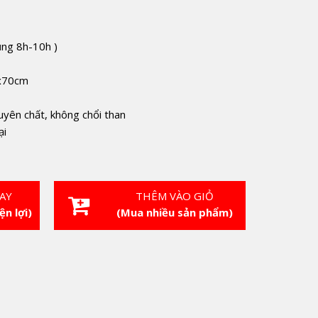
ụng 8h-10h )
m
6x70cm
x
ên chất, không chổi than
ại
AY
THÊM VÀO GIỎ
ện lợi)
(Mua nhiều sản phẩm)