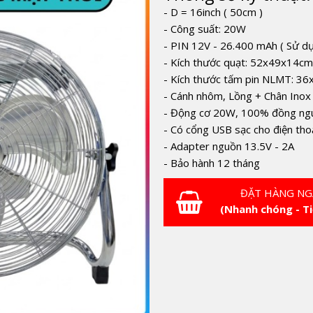
- D = 16inch ( 50cm )
- Công suất: 20W
- PIN 12V - 26.400 mAh ( Sử d
- Kích thước quạt: 52x49x14c
- Kích thước tấm pin NLMT: 3
- Cánh nhôm, Lồng + Chân Ino
-
Động cơ 20W, 100% đồng nguy
- Có cổng USB sạc cho điện tho
- Adapter nguồn 13.5V - 2A
- Bảo hành 12 tháng
ĐẶT HÀNG NG
(Nhanh chóng - Ti