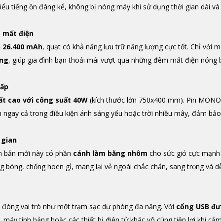
hiểu tiếng ồn đáng kể, không bị nóng máy khi sử dụng thời gian dài v
 mất điện
n 26.400 mAh
, quạt có khả năng lưu trữ năng lượng cực tốt. Chỉ với m
ếng
, giúp gia đình bạn thoải mái vượt qua những đêm mất điện nóng
cấp
t cao với công suất 40W
(kích thước lớn 750x400 mm). Pin MONO
 ngay cả trong điều kiện ánh sáng yếu hoặc trời nhiều mây, đảm bả
 gian
n bản mới này có phần
cánh làm bằng nhôm
cho sức gió cực mạnh 
g bóng, chống hoen gỉ, mang lại vẻ ngoài chắc chắn, sang trọng và d
òn đóng vai trò như một trạm sạc dự phòng đa năng. Với
cổng USB đư
máy tính bảng hoặc các thiết bị điện tử khác vô cùng tiện lợi khi cắm