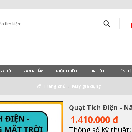
G CHỦ
SẢN PHẨM
GIỚI THIỆU
TIN TỨC
LIÊN HỆ
Trang chủ
Máy gia dụng
Quạt Tích Điện - N
1.410.000 đ
Thông số kỹ thuật