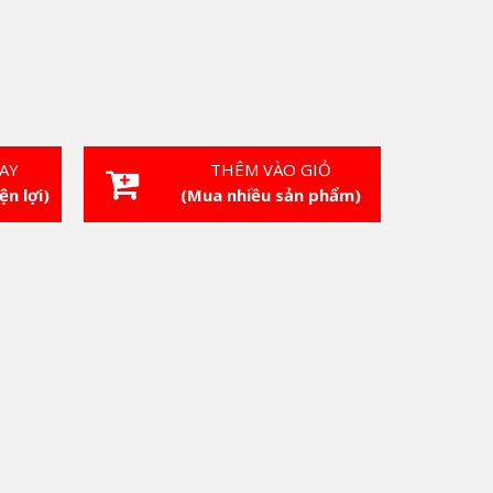
AY
THÊM VÀO GIỎ
ện lợi)
(Mua nhiều sản phẩm)