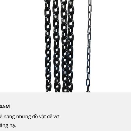
 4.5M
 nâng những đồ vật dễ vỡ.
âng hạ.