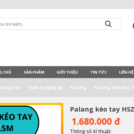
G CHỦ
SẢN PHẨM
GIỚI THIỆU
TIN TỨC
LIÊN HỆ
Trang chủ
Thiết bị nâng hạ
Pa Lăng
Pa Lăng Xích Kéo 
Palang kéo tay HSZ
1.680.000 đ
Thông số kĩ thuật: