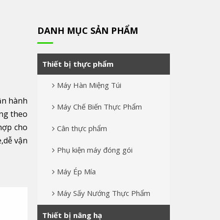
DANH MỤC SẢN PHẨM
Thiết bị thực phẩm
Máy Hàn Miệng Túi
ận hành
Máy Chế Biến Thực Phẩm
ặng theo
hợp cho
Cân thực phẩm
ẹ,dễ vận
Phụ kiện máy đóng gói
Máy Ép Mía
Máy Sấy Nướng Thực Phẩm
Thiết bị nâng hạ