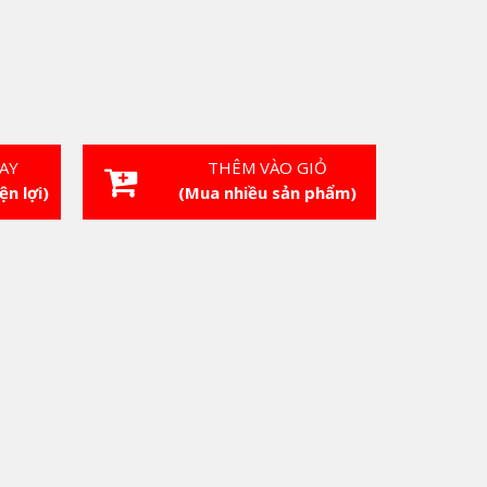
AY
THÊM VÀO GIỎ
ện lợi)
(Mua nhiều sản phẩm)