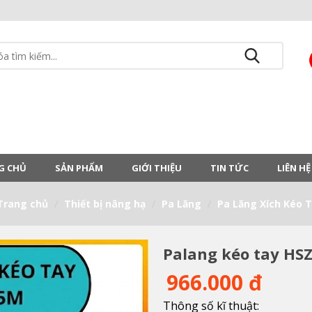
G CHỦ
SẢN PHẨM
GIỚI THIỆU
TIN TỨC
LIÊN HỆ
Trang chủ
Thiết bị nâng hạ
Pa Lăng
Pa Lăng Xích Kéo 
Palang kéo tay HSZ
966.000 đ
Thông số kĩ thuật: