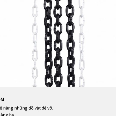
-5M
 nâng những đồ vật dễ vỡ.
nâng hạ.