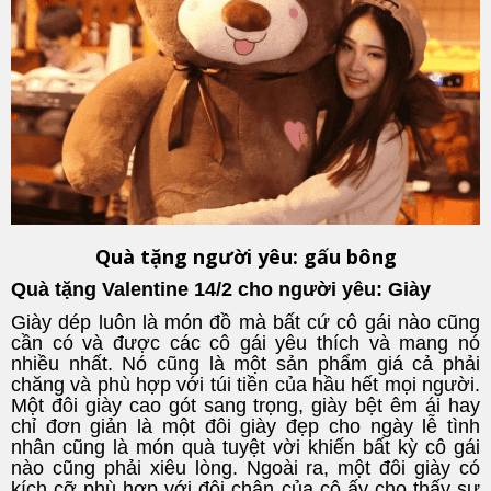
Quà tặng người yêu: gấu bông
Quà tặng Valentine 14/2 cho người yêu: Giày
Giày dép luôn là món đồ mà bất cứ cô gái nào cũng
cần có và được các cô gái yêu thích và mang nó
nhiều nhất. Nó cũng là một sản phẩm giá cả phải
chăng và phù hợp với túi tiền của hầu hết mọi người.
Một đôi giày cao gót sang trọng, giày bệt êm ái hay
chỉ đơn giản là một đôi giày đẹp cho ngày lễ tình
nhân cũng là món quà tuyệt vời khiến bất kỳ cô gái
nào cũng phải xiêu lòng. Ngoài ra, một đôi giày có
kích cỡ phù hợp với đôi chân của cô ấy cho thấy sự