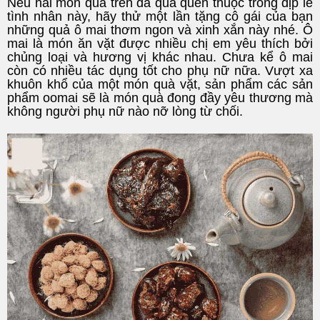
Nếu hai món quà trên đã quá quen thuộc trong dịp lễ
tình nhân này, hãy thử một lần tặng cô gái của bạn
những quả ô mai thơm ngon và xinh xắn này nhé. Ô
mai là món ăn vặt được nhiều chị em yêu thích bởi
chủng loại và hương vị khác nhau. Chưa kể ô mai
còn có nhiều tác dụng tốt cho phụ nữ nữa. Vượt xa
khuôn khổ của một món quà vặt, sản phẩm các sản
phẩm oomai sẽ là món quà đong đầy yêu thương mà
không người phụ nữ nào nỡ lòng từ chối.