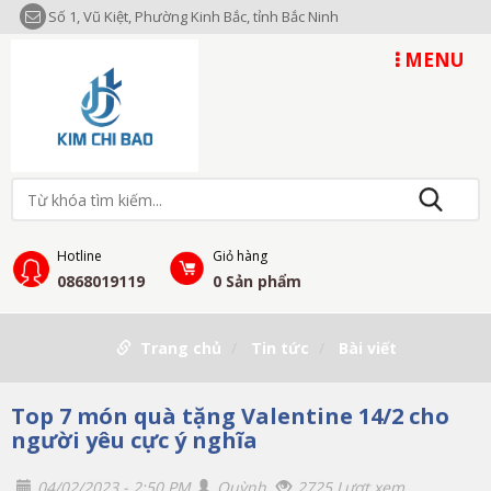
Số 1, Vũ Kiệt, Phường Kinh Bắc, tỉnh Bắc Ninh
MENU
Hotline
Giỏ hàng
0868019119
0
Sản phẩm
Trang chủ
Tin tức
Bài viết
Top 7 món quà tặng Valentine 14/2 cho
người yêu cực ý nghĩa
04/02/2023 - 2:50 PM
Quỳnh
2725 Lượt xem