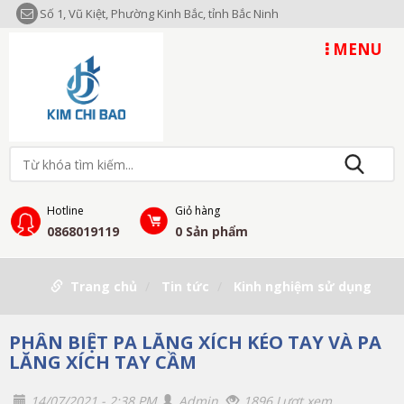
Số 1, Vũ Kiệt, Phường Kinh Bắc, tỉnh Bắc Ninh
MENU
Hotline
Giỏ hàng
0868019119
0
Sản phẩm
Trang chủ
Tin tức
Kinh nghiệm sử dụng
PHÂN BIỆT PA LĂNG XÍCH KÉO TAY VÀ PA
LĂNG XÍCH TAY CẦM
14/07/2021 - 2:38 PM
Admin
1896 Lượt xem