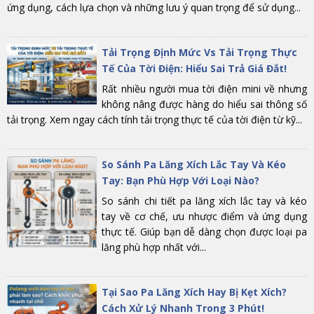
ứng dụng, cách lựa chọn và những lưu ý quan trọng để sử dụng...
Tải Trọng Định Mức Vs Tải Trọng Thực
Tế Của Tời Điện: Hiểu Sai Trả Giá Đắt!
Rất nhiều người mua tời điện mini về nhưng
không nâng được hàng do hiểu sai thông số
tải trọng. Xem ngay cách tính tải trọng thực tế của tời điện từ kỹ...
So Sánh Pa Lăng Xích Lắc Tay Và Kéo
Tay: Bạn Phù Hợp Với Loại Nào?
So sánh chi tiết pa lăng xích lắc tay và kéo
tay về cơ chế, ưu nhược điểm và ứng dụng
thực tế. Giúp bạn dễ dàng chọn được loại pa
lăng phù hợp nhất với...
Tại Sao Pa Lăng Xích Hay Bị Kẹt Xích?
Cách Xử Lý Nhanh Trong 3 Phút!