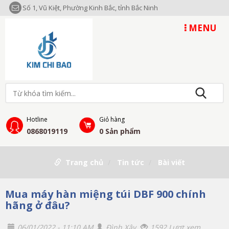
Số 1, Vũ Kiệt, Phường Kinh Bắc, tỉnh Bắc Ninh
MENU
Hotline
Giỏ hàng
0868019119
0
Sản phẩm
Trang chủ
Tin tức
Bài viết
Mua máy hàn miệng túi DBF 900 chính
hãng ở đâu?
06/01/2022 - 11:10 AM
Đình Xây
1592 Lượt xem