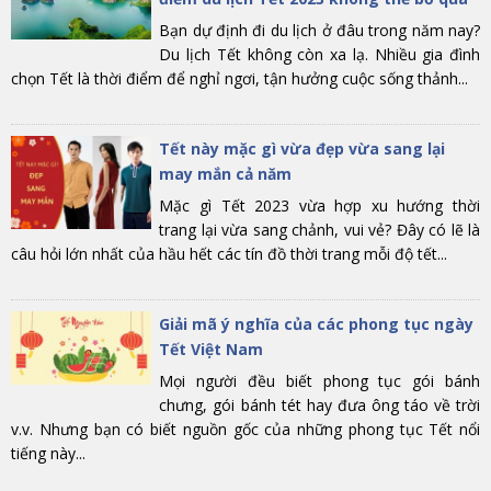
Bạn dự định đi du lịch ở đâu trong năm nay?
Du lịch Tết không còn xa lạ. Nhiều gia đình
chọn Tết là thời điểm để nghỉ ngơi, tận hưởng cuộc sống thảnh...
Tết này mặc gì vừa đẹp vừa sang lại
may mắn cả năm
Mặc gì Tết 2023 vừa hợp xu hướng thời
trang lại vừa sang chảnh, vui vẻ? Đây có lẽ là
câu hỏi lớn nhất của hầu hết các tín đồ thời trang mỗi độ tết...
Giải mã ý nghĩa của các phong tục ngày
Tết Việt Nam
Mọi người đều biết phong tục gói bánh
chưng, gói bánh tét hay đưa ông táo về trời
v.v. Nhưng bạn có biết nguồn gốc của những phong tục Tết nổi
tiếng này...