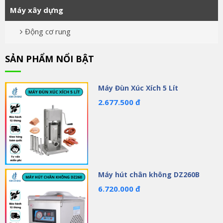
Máy xây dựng
Động cơ rung
SẢN PHẨM NỔI BẬT
Máy Đùn Xúc Xích 5 Lít
2.677.500 đ
Máy hút chân không DZ260B
6.720.000 đ