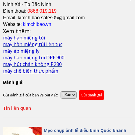
Ninh Xá - Tp Bắc Ninh
Điẹn thoại:
0868.019.119
Email: kimchibao.sales05@gmail.com
Website:
kimchibao.vn
Xem thêm:
máy hàn miệng túi
máy hàn miệng túi liên tục
máy ép miệng ly
máy hàn miệng túi DPF 900
máy hút chân không P280
máy chế biến thực phẩm
Đánh giá:
Gửi đánh giá của bạn về bài viết:
Gửi đánh giá
Tin liên quan
Mẹo chụp ảnh lễ diễu binh Quốc khánh