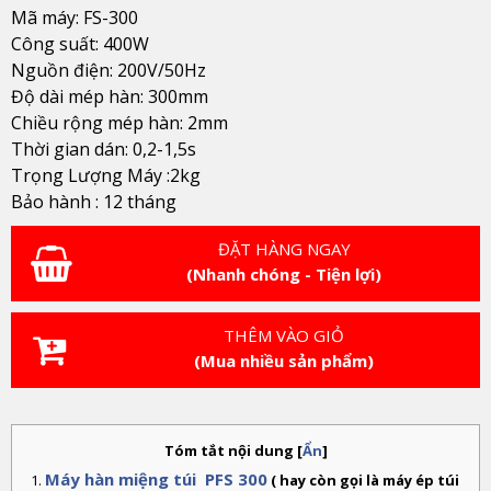
Mã máy: FS-300
Công suất: 400W
Nguồn điện: 200V/50Hz
Độ dài mép hàn: 300mm
Chiều rộng mép hàn: 2mm
Thời gian dán: 0,2-1,5s
Trọng Lượng Máy :2kg
Bảo hành : 12 tháng
ĐẶT HÀNG NGAY
(Nhanh chóng - Tiện lợi)
THÊM VÀO GIỎ
(Mua nhiều sản phẩm)
Tóm tắt nội dung
[
Ẩn
]
Máy hàn miệng túi PFS 300
( hay còn gọi là máy ép túi