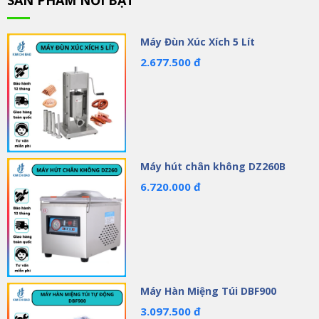
SẢN PHẨM NỔI BẬT
Máy Đùn Xúc Xích 5 Lít
2.677.500 đ
Máy hút chân không DZ260B
6.720.000 đ
Máy Hàn Miệng Túi DBF900
3.097.500 đ