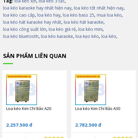
Tag:
loa kéo xịn
,
loa kéo 3 tấc
,
loa kéo karaoke hay nhất hiện nay
,
loa kéo tốt nhất hiện nay
,
loa kéo cao cấp
,
loa kéo hay
,
loa kéo bass 25
,
mua loa kéo
,
loa kéo hát karaoke hay nhất
,
loa kéo hát karaoke
,
loa kéo công suất lớn
,
loa kéo giá rẻ
,
loa kéo mini
,
loa kéo bluetooth
,
loa kéo karaoke
,
loa kẹo kéo
,
loa kéo
,
SẢN PHẨM LIÊN QUAN
Loa kéo Kim Chí Bảo A20
Loa kéo Kim Chí Bảo A30
2.257.500 đ
2.782.500 đ