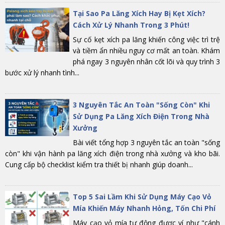
Tại Sao Pa Lăng Xích Hay Bị Kẹt Xích?
Cách Xử Lý Nhanh Trong 3 Phút!
Sự cố kẹt xích pa lăng khiến công việc trì trệ
và tiềm ẩn nhiều nguy cơ mất an toàn. Khám
phá ngay 3 nguyên nhân cốt lõi và quy trình 3
bước xử lý nhanh tình...
3 Nguyên Tắc An Toàn "Sống Còn" Khi
Sử Dụng Pa Lăng Xích Điện Trong Nhà
Xưởng
Bài viết tổng hợp 3 nguyên tắc an toàn "sống
còn" khi vận hành pa lăng xích điện trong nhà xưởng và kho bãi.
Cung cấp bộ checklist kiểm tra thiết bị nhanh giúp doanh...
Top 5 Sai Lầm Khi Sử Dụng Máy Cạo Vỏ
Mía Khiến Máy Nhanh Hỏng, Tốn Chi Phí
Máy cạo vỏ mía tự động được ví như "cánh