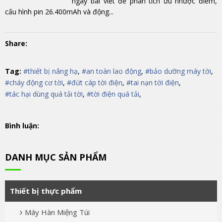
ngay bài viết để phân tích ưu nhược điểm,
cấu hình pin 26.400mAh và động...
Share:
Tag:
#thiết bị nâng hạ
,
#an toàn lao động
,
#bảo dưỡng máy tời
,
#cháy động cơ tời
,
#đứt cáp tời điện
,
#tai nạn tời điện
,
#tác hại dùng quá tải tời
,
#tời điện quá tải
,
Bình luận:
DANH MỤC SẢN PHẨM
Thiết bị thực phẩm
Máy Hàn Miệng Túi