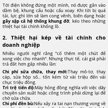
Tời điện không đứng một mình, nó được gắn vào
dầm bệ, khung cẩu hoặc cẩu xoay. Khi tời bị quá
tải, lực ghì lớn sẽ làm cong vênh, biến dạng hoặc
gãy sập cả hệ thống khung đỡ
, kéo theo những
thiệt hại tài chính khổng lồ.
2. Thiệt hại kép về tài chính cho
doanh nghiệp
Nhiều người nghĩ rằng "cố thêm một chút để
xong việc cho nhanh". Nhưng thực tế, cái giá phải
trả đắt hơn gấp nhiều lần:
Chi phí sửa chữa, thay mới:
Thay mô-tơ, thay
cáp, sửa hộp số... tốn kém từ vài triệu đến vài
chục triệu đồng.
Trì trệ tiến độ:
Máy hỏng đồng nghĩa với việc dây
chuyền sản xuất hoặc công trình phải dừng lại để
chờ sửa chữa.
Chi phí đền bù:
Nếu xảy ra tai nạn thương vong về