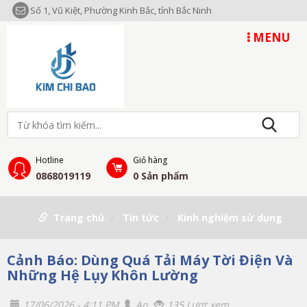
Số 1, Vũ Kiệt, Phường Kinh Bắc, tỉnh Bắc Ninh
MENU
Hotline
Giỏ hàng
0868019119
0
Sản phẩm
Trang chủ
Tin tức
Kinh nghiệm sử dụng
Cảnh Báo: Dùng Quá Tải Máy Tời Điện Và
Những Hệ Lụy Khôn Lường
17/06/2026 - 4:11 PM
An
135 Lượt xem