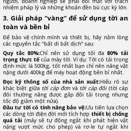
người, doanh nghiệp sẽ phải đối mặt với trách
nhiệm pháp lý và những khoản đền bù cực kỳ lớn.
3. Giải pháp "vàng" để sử dụng tời an
toàn và bền bỉ
Để bảo vệ chính mình và thiết bị, hãy nằm lòng
các nguyên tắc "bất di bất dịch" sau:
Quy tắc 80%:
Chỉ nên sử dụng tối đa
80% tải
trọng thực tế
của máy tời. Ví dụ: Tời có tải trọng
định mức là 500kg, tốt nhất bạn chỉ nên nâng vật
nặng dưới 400kg để máy hoạt động bền bỉ nhất.
Đọc kỹ thông số của nhà sản xuất:
Hiểu rõ sự
khác biệt giữa
tời cáp đơn
và
tời cáp đôi
(tời cáp
đôi thường nâng được gấp đôi tải trọng nhưng
tốc độ giảm một nửa).
Đầu tư tời có tính năng bảo vệ:
Ưu tiên lựa chọn
các dòng tời điện đời mới tích hợp
thiết bị chống
quá tải
(máy sẽ tự động ngắt khi phát hiện vật
nặng vượt mức cho phép) và rơ-le tự ngắt khi