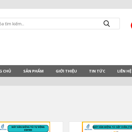
G CHỦ
SẢN PHẨM
GIỚI THIỆU
TIN TỨC
LIÊN HỆ