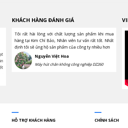
KHÁCH HÀNG ĐÁNH GIÁ
V
Tôi rất hài lòng với chất lượng sản phẩm khi mua
Tời điện mini có nâng được vật
hàng tại Kim Chí Bảo, Nhân viên tư vấn rất tốt. Nhất
nặng không? Những điều bạn
định tôi sẽ ủng hộ sản phẩm của công ty nhiều hơn
cần biết trước khi mua
ạt
Tời điện mini có nâng được vật
Rất nhiều ng
Nguyễn Việt Hoa
ân
nặng không? Tìm hiểu tải trọng thực tế, ưu nhược
nâng được hà
Máy hút chân không công nghiệp DZ260
ết
điểm, ứng dụng, cách lựa chọn và những lưu ý quan
ngay cách tính
trọng để sử dụng...
HỖ TRỢ KHÁCH HÀNG
CHÍNH SÁCH