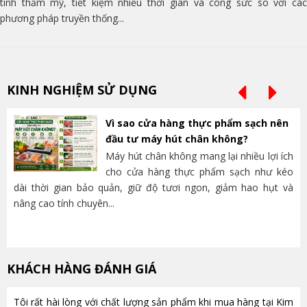
tính thẩm mỹ, tiết kiệm nhiều thời gian và công sức so với các
phương pháp truyền thống...
KINH NGHIỆM SỬ DỤNG
Vì sao cửa hàng thực phẩm sạch nên
đầu tư máy hút chân không?
Máy hút chân không mang lại nhiều lợi ích
cho cửa hàng thực phẩm sạch như kéo
dài thời gian bảo quản, giữ độ tươi ngon, giảm hao hụt và
và
nâng cao tính chuyên...
lựa
KHÁCH HÀNG ĐÁNH GIÁ
Tôi rất hài lòng với chất lượng sản phẩm khi mua hàng tại Kim