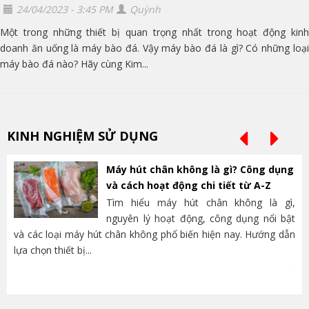
24/04/2023 - 3:45 PM
Quỳnh
Một trong những thiết bị quan trọng nhất trong hoạt động kinh
doanh ăn uống là máy bào đá. Vậy máy bào đá là gì? Có những loại
máy bào đá nào? Hãy cùng Kim...
KINH NGHIỆM SỬ DỤNG
Máy hút chân không là gì? Công dụng
và cách hoạt động chi tiết từ A-Z
Tìm hiểu máy hút chân không là gì,
nguyên lý hoạt động, công dụng nổi bật
và các loại máy hút chân không phổ biến hiện nay. Hướng dẫn
lựa chọn thiết bị...
nh
trọ