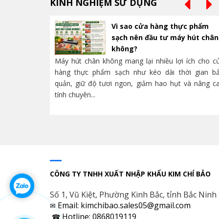
KINH NGHIỆM SỬ DỤNG
Vì sao cửa hàng thực phẩm
sạch nên đầu tư máy hút chân
không?
Máy hút chân không mang lại nhiều lợi ích cho c
hàng thực phẩm sạch như kéo dài thời gian b
quản, giữ độ tươi ngon, giảm hao hụt và nâng c
tính chuyên...
CÔNG TY TNHH XUẤT NHẬP KHẨU KIM CHÍ BẢO
Số 1, Vũ Kiệt, Phường Kinh Bắc, tỉnh Bắc Ninh
Email: kimchibao.sales05@gmail.com
✉
Hotline: 0868019119
☎