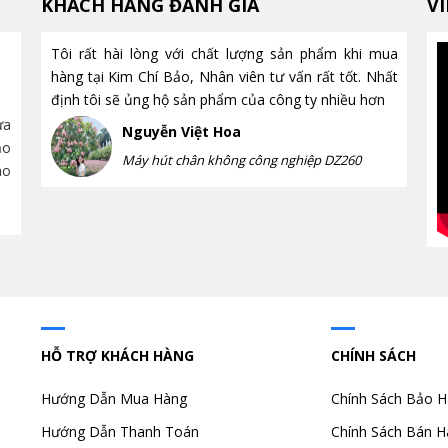
KHÁCH HÀNG ĐÁNH GIÁ
V
Tôi rất hài lòng với chất lượng sản phẩm khi mua
Máy hút chân không là gì?
hàng tại Kim Chí Bảo, Nhân viên tư vấn rất tốt. Nhất
Công dụng và cách hoạt động
định tôi sẽ ủng hộ sản phẩm của công ty nhiều hơn
chi tiết từ A-Z
ửa
Tìm hiểu máy hút chân không là gì, nguyên lý hoạt
Nguyễn Việt Hoa
ảo
động, công dụng nổi bật và các loại máy hút chân
nặng không? 
Máy hút chân không công nghiệp DZ260
ao
không phổ biến hiện nay. Hướng dẫn lựa chọn thiết
điểm, ứng dụ
bị...
trọng để sử dụ
HỖ TRỢ KHÁCH HÀNG
CHÍNH SÁCH
Hướng Dẫn Mua Hàng
Chính Sách Bảo 
Hướng Dẫn Thanh Toán
Chính Sách Bán H