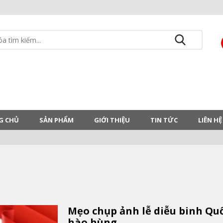
G CHỦ
SẢN PHẨM
GIỚI THIỆU
TIN TỨC
LIÊN HỆ
Mẹo chụp ảnh lễ diễu binh Qu
hào hùng