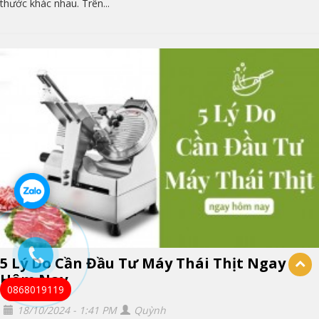
thước khác nhau. Trên...
5 Lý Do Cần Đầu Tư Máy Thái Thịt Ngay
Hôm Nay
0868019119
18/10/2024 - 1:41 PM
Quỳnh