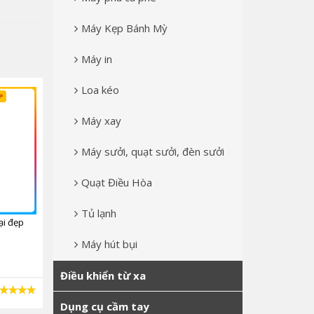
Máy Kẹp Bánh Mỳ
Máy in
Loa kéo
Máy xay
Máy sưởi, quạt sưởi, đèn sưởi
Quạt Điều Hòa
Tủ lạnh
ại đẹp
Sling xích cẩu
Tăng đơ chằng hàng 5.1
Máy hút bụi
196.350 đ
Điều khiển từ xa
XEM CHI TIẾT
XEM CHI TIẾT
Dụng cụ cầm tay