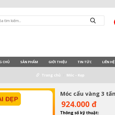
G CHỦ
SẢN PHẨM
GIỚI THIỆU
TIN TỨC
LIÊN HỆ
Trang chủ
Móc - Kẹp
Móc cẩu vàng 3 tấn
924.000 đ
Thông số kỹ thuật: