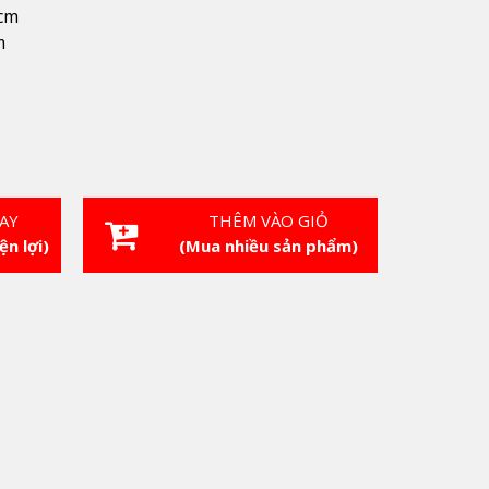
 cm
m
AY
THÊM VÀO GIỎ
ện lợi)
(Mua nhiều sản phẩm)