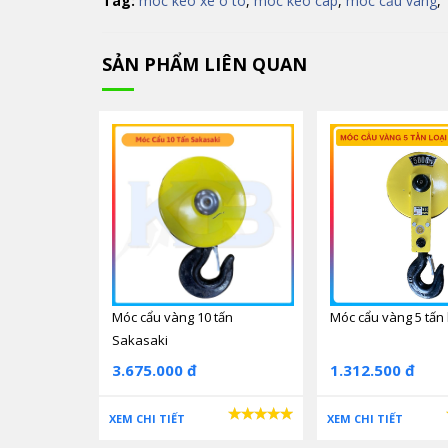
Tag:
móc kéo xe ô tô
,
móc kéo cáp
,
móc cẩu vàng
,
SẢN PHẨM LIÊN QUAN
Móc cẩu vàng 10 tấn
Móc cẩu vàng 5 tấn 
Sakasaki
3.675.000 đ
1.312.500 đ
XEM CHI TIẾT
XEM CHI TIẾT