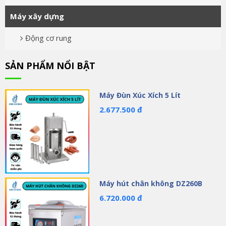
Máy xây dựng
Động cơ rung
SẢN PHẨM NỔI BẬT
Máy Đùn Xúc Xích 5 Lít
2.677.500 đ
Máy hút chân không DZ260B
6.720.000 đ