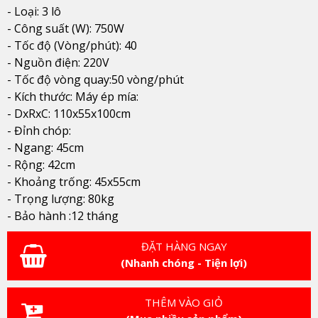
- Loại: 3 lô
- Công suất (W): 750W
- Tốc độ (Vòng/phút): 40
- Nguồn điện: 220V
- Tốc độ vòng quay:50 vòng/phút
- Kích thước: Máy ép mía:
- DxRxC: 110x55
x100
cm
- Đỉnh chóp:
- Ngang: 45cm
- Rộng: 42cm
- Khoảng trống: 45x55cm
- Trọng lượng: 80kg
- Bảo hành :12 tháng
ĐẶT HÀNG NGAY
(Nhanh chóng - Tiện lợi)
THÊM VÀO GIỎ