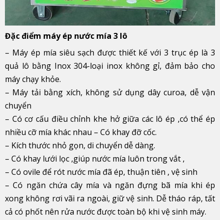
Đặc điểm máy ép nước mía 3 lô
– Máy ép mía siêu sạch được thiết kế với 3 trục ép là 3
quả lô bằng Inox 304-loại inox không gỉ, đảm bảo cho
máy chạy khỏe.
– Máy tải bằng xích, không sử dụng dây curoa, dễ vận
chuyển
– Có cơ cấu điều chỉnh khe hở giữa các lô ép ,có thể ép
nhiều cỡ mía khác nhau – Có khay đỡ cốc.
– Kích thước nhỏ gọn, di chuyển dễ dàng.
– Có khay lưới lọc ,giúp nước mía luôn trong vắt ,
– Có ovile để rót nước mía đã ép, thuận tiên , vệ sinh
– Có ngăn chứa cây mía và ngăn đựng bã mía khi ép
xong không rơi vãi ra ngoài, giữ vệ sinh. Dễ tháo ráp, tất
cả có phốt nên rửa nước được toàn bộ khi vệ sinh máy.