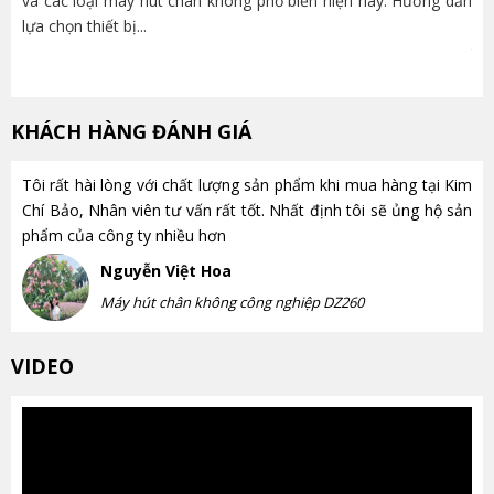
và các loại máy hút chân không phổ biến hiện nay. Hướng dẫn
lựa chọn thiết bị...
nh
trọ
KHÁCH HÀNG ĐÁNH GIÁ
Tôi rất hài lòng với chất lượng sản phẩm khi mua hàng tại Kim
Chí Bảo, Nhân viên tư vấn rất tốt. Nhất định tôi sẽ ủng hộ sản
phẩm của công ty nhiều hơn
Nguyễn Việt Hoa
Máy hút chân không công nghiệp DZ260
VIDEO