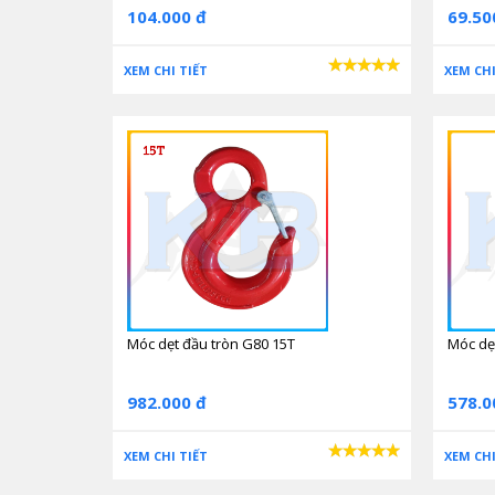
104.000 đ
69.50
XEM CHI TIẾT
XEM CHI
Móc dẹt đầu tròn G80 15T
Móc dẹ
982.000 đ
578.0
XEM CHI TIẾT
XEM CHI