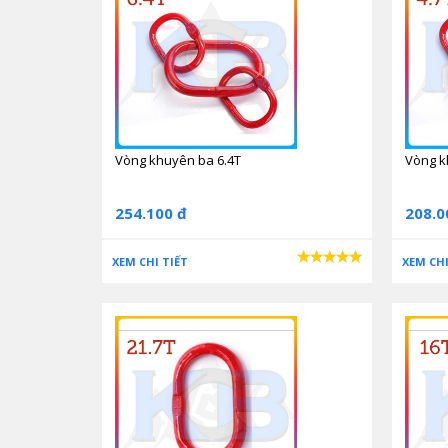
Vòng khuyên ba 6.4T
Vòng k
254.100 đ
208.0
XEM CHI TIẾT
XEM CHI