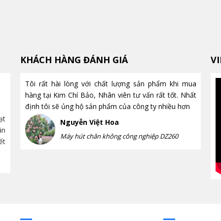
KHÁCH HÀNG ĐÁNH GIÁ
V
Tôi rất hài lòng với chất lượng sản phẩm khi mua
Tời điện mini có nâng được vật
hàng tại Kim Chí Bảo, Nhân viên tư vấn rất tốt. Nhất
nặng không? Những điều bạn
định tôi sẽ ủng hộ sản phẩm của công ty nhiều hơn
cần biết trước khi mua
ạt
Tời điện mini có nâng được vật
Rất nhiều ng
Nguyễn Việt Hoa
ân
nặng không? Tìm hiểu tải trọng thực tế, ưu nhược
nâng được hà
Máy hút chân không công nghiệp DZ260
ết
điểm, ứng dụng, cách lựa chọn và những lưu ý quan
ngay cách tính
trọng để sử dụng...