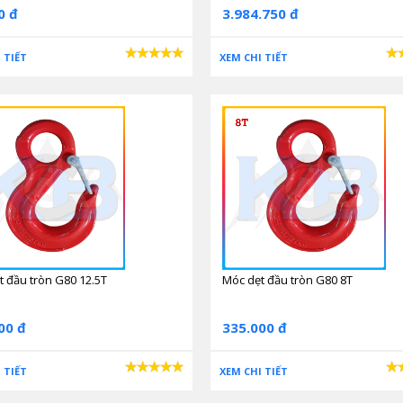
0 đ
3.984.750 đ
 TIẾT
XEM CHI TIẾT
t đầu tròn G80 12.5T
Móc dẹt đầu tròn G80 8T
00 đ
335.000 đ
 TIẾT
XEM CHI TIẾT