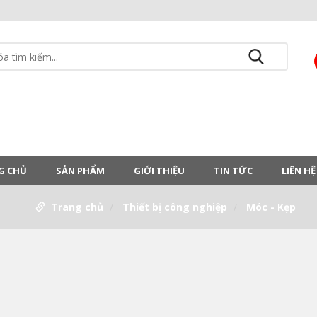
G CHỦ
SẢN PHẨM
GIỚI THIỆU
TIN TỨC
LIÊN HỆ
Trang chủ
Thiết bị công nghiệp
Móc - Kẹp