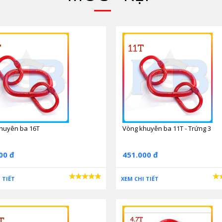
huyên ba 16T
Vòng khuyên ba 11T - Trứng 3
00 đ
451.000 đ
 TIẾT
XEM CHI TIẾT