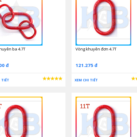
huyên ba 4.7T
Vòng khuyên đơn 4.7T
00 đ
121.275 đ
 TIẾT
XEM CHI TIẾT